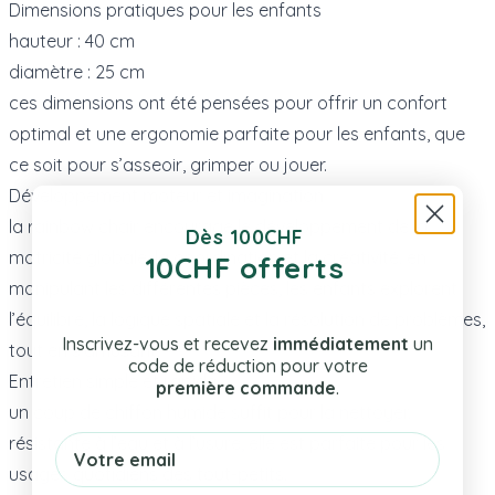
Dimensions pratiques pour les enfants
hauteur : 40 cm
diamètre : 25 cm
ces dimensions ont été pensées pour offrir un confort
optimal et une ergonomie parfaite pour les enfants, que
ce soit pour s’asseoir, grimper ou jouer.
Développement moteur et imagination
la rainbow chair encourage le développement de la
Dès 100CHF
motricité globale, la coordination et la créativité. en
10CHF offerts
manipulant les différentes pièces, les enfants explorent
l’équilibre, la logique spatiale et la résolution de problèmes,
Inscrivez-vous et recevez
immédiatement
un
tout en s’amusant.
code de réduction pour votre
Entretien simple et rapide
première commande
.
un coup de chiffon humide suffit pour la nettoyer.
Email
résistante à l’eau et à l’usure, elle est parfaite pour les
usages quotidiens des tout-petits.