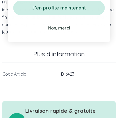
Un cadeau original et évolutif
J’en profite maintenant
idéale pour un anniversaire, une naissance ou les fêtes de
fin d’année, la rainbow chair fait le bonheur des enfants
comme des parents. elle s’adapte à toutes les envies de
Non, merci
jeu, tout en restant un bel objet design.
Plus d’information
Code Article
D-6423
Livraison rapide & gratuite