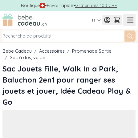
Boutique
•
Envoi rapide
•
Gratuit dès 100 CHF
Allez au contenu
FR
Bebe Cadeau
/
Accessoires
/
Promenade Sortie
/
Sac à dos, valise
Sac Jouets Fille, Walk In a Park,
Baluchon 2en1 pour ranger ses
jouets et jouer, Idée Cadeau Play &
Go