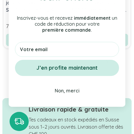
jouets et tapis de jeu
jouets et tapis de jeu
SOFT Pingouin Play & Go
SOFT Flamant rose Play
& Go
Inscrivez-vous et recevez
immédiatement
un
code de réduction pour votre
79,90 chf
79,90 chf
première commande
.
Ajouter au panier
Ajouter au panier
Email
J’en profite maintenant
Non, merci
Livraison rapide & gratuite
Tes cadeaux en stock expédiés en Suisse
sous 1–2 jours ouvrés. Livraison offerte dès
CHF 100.