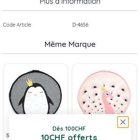
Plus d’information
Code Article
D-4656
Même Marque
Press to skip carousel
Dès 100CHF
10CHF offerts
Sac de rangement de
Sac de rangement de