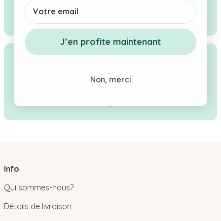
Email
Réponse sous 24h ouvrées - Contactez-
nous par WhatsApp, téléphone ou e-mail.
J’en profite maintenant
Personnalisation en Suisse
Prénom, date, message : gravure ou
Non, merci
broderie réalisée en Suisse, un cadeau
personnalisé unique.
Info
Qui sommes-nous?
Détails de livraison