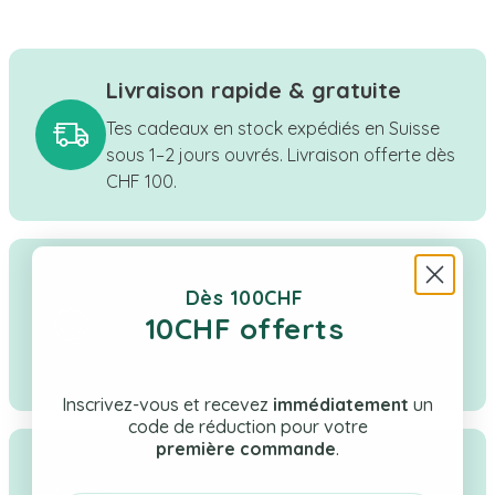
Livraison rapide & gratuite
Tes cadeaux en stock expédiés en Suisse
sous 1–2 jours ouvrés. Livraison offerte dès
CHF 100.
Qualité & confiance
Dès 100CHF
Boutique suisse à taille humaine, une
10CHF offerts
sélection rigoureuse de cadeaux pour
bébé, enfant & maman.
Inscrivez-vous et recevez
immédiatement
un
code de réduction pour votre
première commande
.
Service client réactif