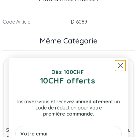
Code Article
D-6089
Même Catégorie
Press to skip carousel
Dès 100CHF
10CHF offerts
Inscrivez-vous et recevez
immédiatement
un
code de réduction pour votre
première commande
.
Email
Sac à dos Trixie taille 3
Sac à dos Trixie, Cadeau