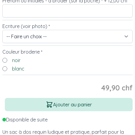
Prénom ou Initiales - à broder (sur la poche)
+
12,00 chf
*
Ecriture (voir photo)
*
Couleur broderie
*
noir
blanc
49,90 chf
Quantité
Ajouter au panier
Disponible de suite
Un sac à dos requin ludique et pratique, parfait pour la