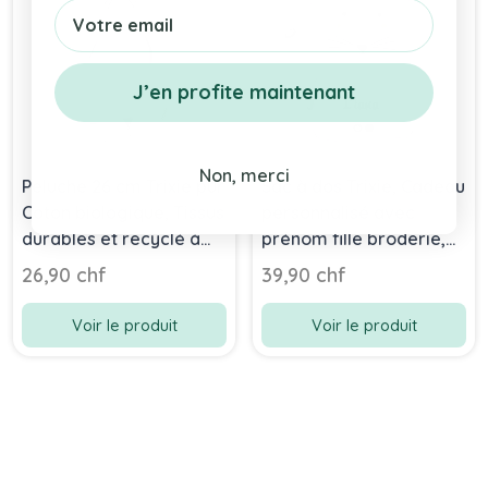
Email
J’en profite maintenant
Non, merci
Peluche 26 cm Trixie pur
Sac à dos Trixie, Cadeau
Coton biologique, Tissus
personnalisé avec
durables et recyclé à
prénom fille broderie,
100%, dès la naissance,
dès 3 ans, Souris
26,90 chf
39,90 chf
souris
Voir le produit
Voir le produit