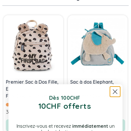
Press to skip carousel
Premier Sac à Dos Fille,
Sac à dos Elephant,
Ecole Maternelle, My
avec prénom de Bébé,
First Bag de Childhome
Sous mon Baobab,
Dès 100CHF
leopard
Collection Moulin Roty
10CHF offerts
Bientôt disponible
35,90 chf
59,90 chf
Voir le produit
Voir le produit
Inscrivez-vous et recevez
immédiatement
un