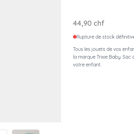
44,90 chf
Rupture de stock définitiv
Tous les jouets de vos enfa
la marque Trixie Baby. Sac
votre enfant.
e
ew larger image
View larger image