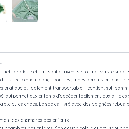
nt
jouets pratique et amusant peuvent se tourner vers le super 
oduit spécialement conçu pour les jeunes parents qui cherchent
rès pratique et facilement transportable. Il contient suffisam
sé, qui permet aux enfants d’accéder facilement aux articles 
a saleté et les chocs. Le sac est livré avec des poignées robus
ngement des chambres des enfants
r les chambres des enfants. Son design coloré et amusant ap