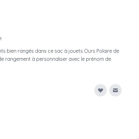
e
nts bien rangés dans ce sac à jouets Ours Polaire de
 de rangement à personnaliser avec le prénom de
Envoyer à