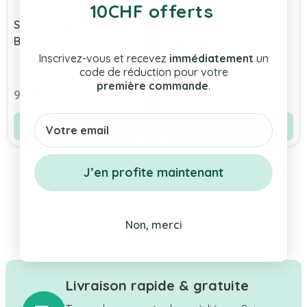
10CHF offerts
Sac à langer Mommy
Sac à langer Mommy
Bag marine Childhome
Bag crème Childhome,
Livraison Gratuite et
Inscrivez-vous et recevez
immédiatement
un
code de réduction pour votre
Rapide , Shop Suisse
Bientôt disponible
première commande
.
Prix Spécial
Prix Spécial
99,00 chf
99,00 chf
Prix normal
Prix normal
119,90 chf
119,90 chf
Email
Ajouter au panier
Voir le produit
J’en profite maintenant
Non, merci
Livraison rapide & gratuite