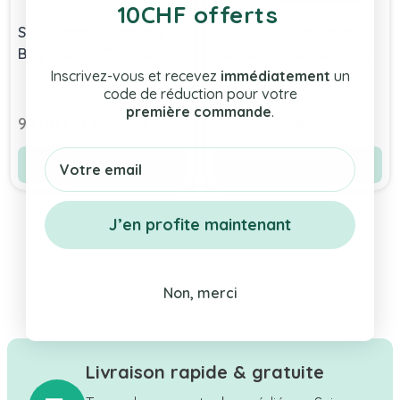
10CHF offerts
Sac à langer Mommy
Sac à langer Mommy
Bag marine Childhome
Bag crème Childhome,
Livraison Gratuite et
Inscrivez-vous et recevez
immédiatement
un
code de réduction pour votre
Rapide , Shop Suisse
Bientôt disponible
première commande
.
Prix Spécial
Prix Spécial
99,00 chf
99,00 chf
Prix normal
Prix normal
119,90 chf
119,90 chf
Email
Ajouter au panier
Voir le produit
J’en profite maintenant
Non, merci
Livraison rapide & gratuite