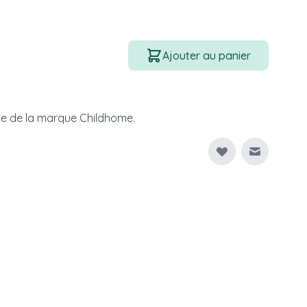
Quantité
Ajouter au panier
ce de la marque Childhome.
Envoyer à