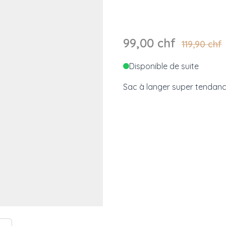
99,00 chf
119,90 chf
Disponible de suite
Sac à langer super tendan
e
ew larger image