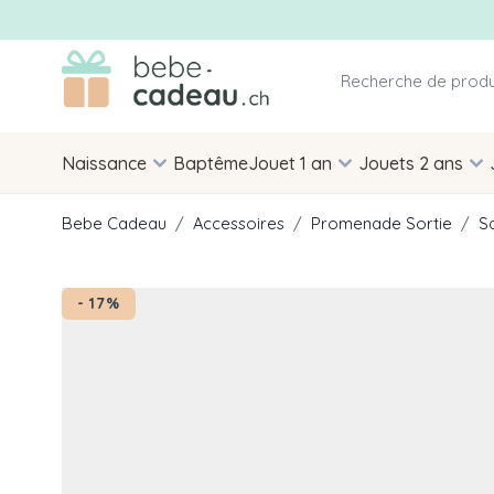
Allez au contenu
Naissance
Baptême
Jouet 1 an
Jouets 2 ans
Bebe Cadeau
/
Accessoires
/
Promenade Sortie
/
S
- 17%