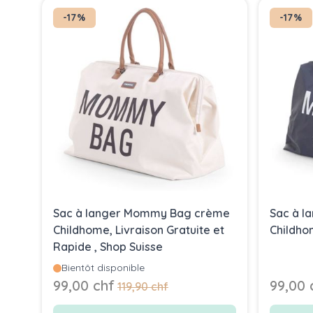
-17%
-17%
Sac à langer Mommy Bag crème
Sac à 
Childhome, Livraison Gratuite et
Childh
Rapide , Shop Suisse
Bientôt disponible
Prix Spécial
Prix Spéc
99,00 chf
99,00 
Prix normal
119,90 chf