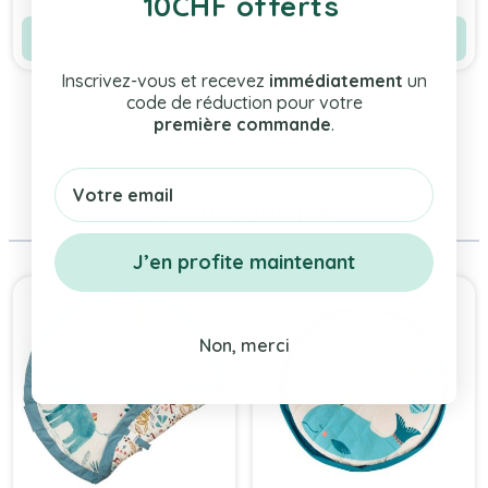
10CHF offerts
Gratuite !
Ajouter au panier
Ajouter au panier
Inscrivez-vous et recevez
immédiatement
un
code de réduction pour votre
première commande
.
Email
Même Marque
J’en profite maintenant
Press to skip carousel
Non, merci