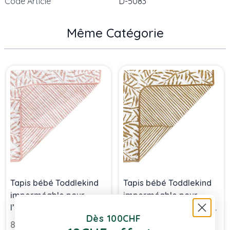
Code Article
D-5083
Même Catégorie
Press to skip carousel
Tapis bébé Toddlekind
Tapis bébé Toddlekind
imperméable pour
imperméable pour
l’extérieur, en coton bio,
l’extérieur, en coton bio,
Dès 100CHF
Rose Sea Shell
Sand Castle, Livraison
89,00 chf
89,00 chf