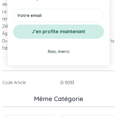
de l’enfant.
Email
Le fabricant conseille d’attendre que le bébé sache se
tenir debout tout seul pour le mettre à jouer dans la
Zébulette.
J’en profite maintenant
Âge maxi 16 mois – 11 kg maxi.
Du tissage du tissu à l’assemblage, toutes les étapes de la
fabrication sont effectuées sur le territoire français.
Non, merci
Plus d’information
Code Article
D-5033
Même Catégorie
Press to skip carousel