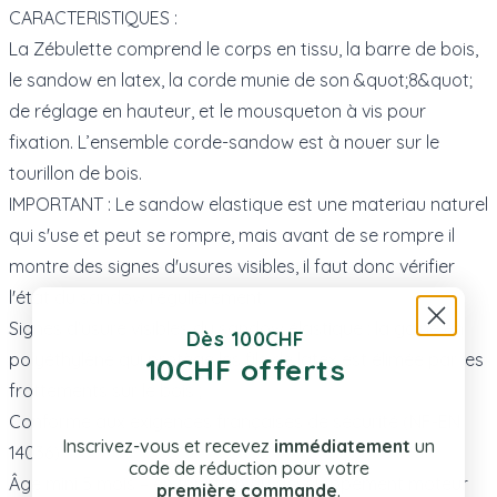
CARACTERISTIQUES :
La Zébulette comprend le corps en tissu, la barre de bois,
le sandow en latex, la corde munie de son &quot;8&quot;
de réglage en hauteur, et le mousqueton à vis pour
fixation. L’ensemble corde-sandow est à nouer sur le
tourillon de bois.
IMPORTANT : Le sandow elastique est une materiau naturel
qui s'use et peut se rompre, mais avant de se rompre il
montre des signes d'usures visibles, il faut donc vérifier
l'état du sandow régulièrement.
Signes d'usure visibles du sandow élastique : la gaine en
Dès 100CHF
polyéthylène qui protège les fils de latex est élimée par les
10CHF offerts
frottements sur le bois ;
Conforme aux exigences françaises de sécurité (NF-EN
Inscrivez-vous et recevez
immédiatement
un
14036)
code de réduction pour votre
Âge mini 5 mois – en fonction du développement moteur
première commande
.