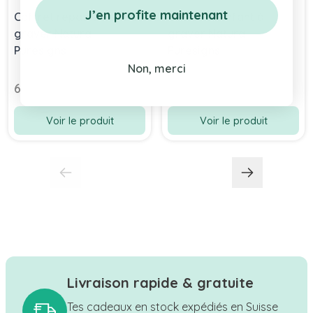
J’en profite maintenant
Coffret repas enfant à
Couverts enfant à
graver Natura
graver Natura
Puresigns
Puresigns
Non, merci
64,90 chf
35,90 chf
Voir le produit
Voir le produit
Livraison rapide & gratuite
Tes cadeaux en stock expédiés en Suisse