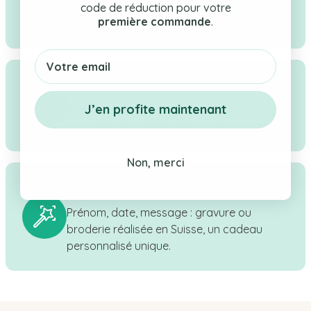
sélection rigoureuse de cadeaux pour
code de réduction pour votre
première commande
.
bébé, enfant & maman.
Email
Service client réactif
J’en profite maintenant
Réponse sous 24h ouvrées - Contactez-
nous par WhatsApp, téléphone ou e-mail.
Non, merci
Personnalisation en Suisse
Prénom, date, message : gravure ou
broderie réalisée en Suisse, un cadeau
personnalisé unique.