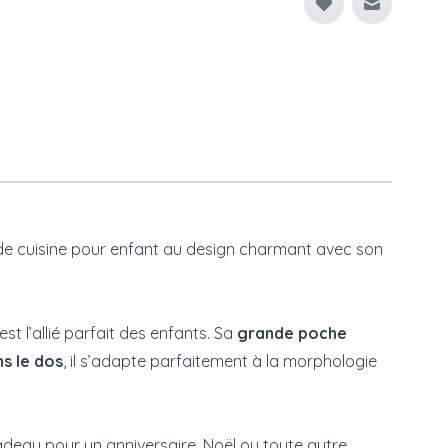
Envoyer à
r de cuisine pour enfant au design charmant avec son
t l’allié parfait des enfants. Sa
grande poche
ns le dos
, il s’adapte parfaitement à la morphologie
adeau pour un anniversaire, Noël ou toute autre