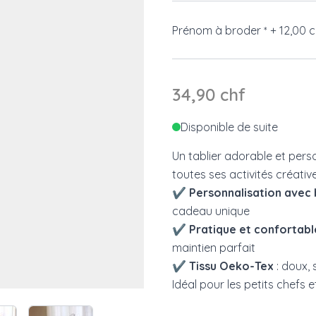
Prénom à broder
+
12,00 c
*
34,90 chf
Disponible de suite
Un tablier adorable et per
toutes ses activités créative
✔
Personnalisation avec
cadeau unique
✔
Pratique et confortabl
maintien parfait
✔
Tissu Oeko-Tex
: doux, 
Idéal pour les petits chefs e
e
ew larger image
View larger image