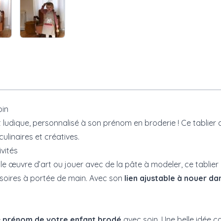
pin
et ludique, personnalisé à son prénom en broderie ! Ce tablie
linaires et créatives.
ivités
 œuvre d’art ou jouer avec de la pâte à modeler, ce tablier es
ssoires à portée de main. Avec son
lien ajustable à nouer da
e
prénom de votre enfant brodé
avec soin. Une belle idée c