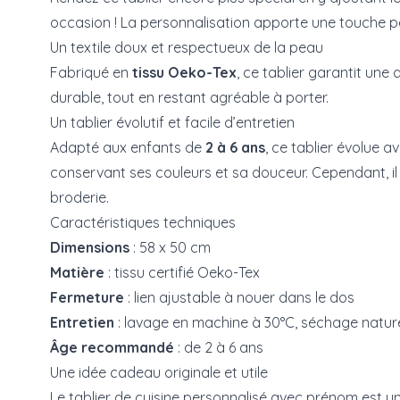
occasion ! La personnalisation apporte une touche pe
Un textile doux et respectueux de la peau
Fabriqué en
tissu Oeko-Tex
, ce tablier garantit une
durable, tout en restant agréable à porter.
Un tablier évolutif et facile d’entretien
Adapté aux enfants de
2 à 6 ans
, ce tablier évolue a
conservant ses couleurs et sa douceur. Cependant, il 
broderie.
Caractéristiques techniques
Dimensions
: 58 x 50 cm
Matière
: tissu certifié Oeko-Tex
Fermeture
: lien ajustable à nouer dans le dos
Entretien
: lavage en machine à 30°C, séchage nat
Âge recommandé
: de 2 à 6 ans
Une idée cadeau originale et utile
Le tablier de cuisine personnalisé avec prénom est un 