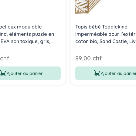
oelleux modulable
Tapis bébé Toddlekind
ind, éléments puzzle en
imperméable pour l’extéri
EVA non toxique, gris,
coton bio, Sand Castle, Li
n Gratuite
Gratuite !
 chf
89,00 chf
Ajouter au panier
Ajouter au panie