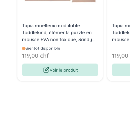
Tapis moelleux modulable
Tapis m
Toddlekind, éléments puzzle en
Toddlek
mousse EVA non toxique, Sandy
mousse 
Lines rose, Livraison Gratuite
Livraiso
Bientôt disponible
119,00 chf
119,00
Voir le produit