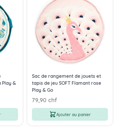
e
Sac de rangement de jouets et
Sac
 Play &
tapis de jeu SOFT Flamant rose
tap
Play & Go
79,90 chf
79
r
Ajouter au panier