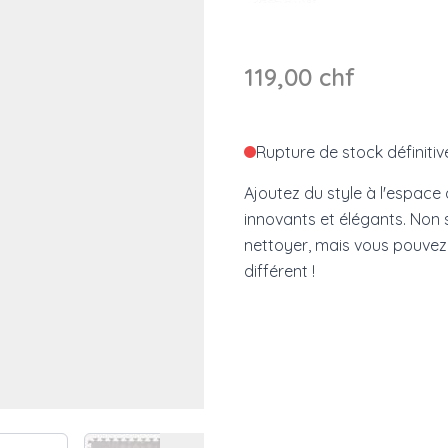
119,00 chf
Rupture de stock définitiv
Ajoutez du style à l'espace
innovants et élégants. Non s
nettoyer, mais vous pouvez 
différent !
 image
View larger image
View larger image
View larger image
View larger i