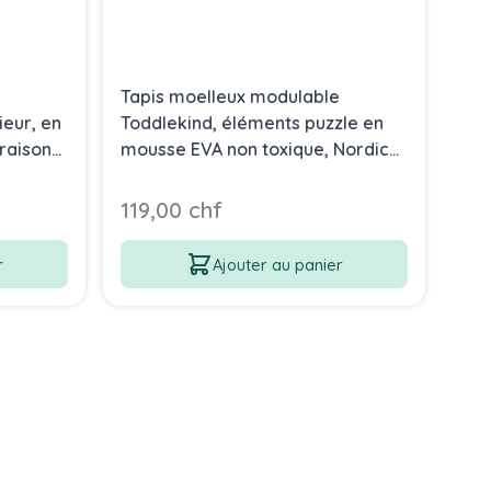
Tapis moelleux modulable
eur, en
Toddlekind, éléments puzzle en
vraison
mousse EVA non toxique, Nordic
rose nude, Livraison Gratuite
119,00 chf
r
Ajouter au panier