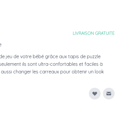
LIVRAISON GRATUITE
e
 de jeu de votre bébé grâce aux tapis de puzzle
eulement ils sont ultra-confortables et faciles à
aussi changer les carreaux pour obtenir un look
Envoyer à
mage
View larger image
View larger image
View larger image