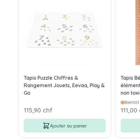
Tapis Puzzle Chiffres &
Tapis B
Rangement Jouets, Eevaa, Play &
élément
Go
non tox
Livraiso
Bientôt
115,90 chf
111,00
Ajouter au panier