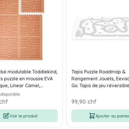
ébé modulable Toddlekind,
Tapis Puzzle Roadmap &
s puzzle en mousse EVA
Rangement Jouets, Eevaa
ique, Linear Camel,
Go. Tapis de jeu réversible
n Gratuite
en EVA avec carte
 disponible
routière/icônes, boîte de
 chf
99,90 chf
rangement et cabane
Voir le produit
Ajouter au panie