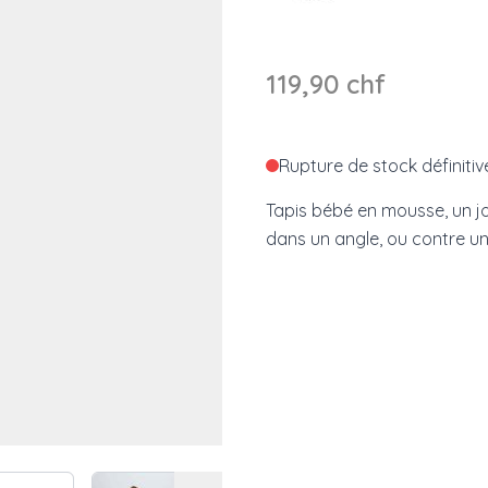
119,90 chf
Rupture de stock définitiv
Tapis bébé en mousse, un jo
dans un angle, ou contre un
 image
View larger image
View larger image
View larger image
View larger i