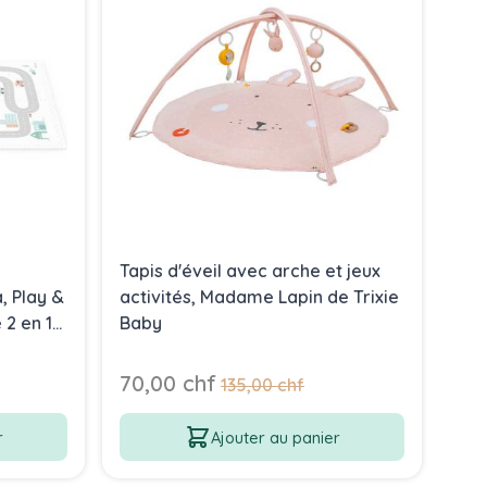
Tapis d'éveil avec arche et jeux
Tap
, Play &
activités, Madame Lapin de Trixie
Ran
 2 en 1
Baby
Go
Prix Spécial
Prix
70,00 chf
95
Prix normal
135,00 chf
r
Ajouter au panier