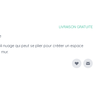
LIVRAISON GRATUITE
e
li nuage qui peut se plier pour crééer un espace
 mur.
Envoyer à
mage
View larger image
View larger image
View larger image
View larger ima
V