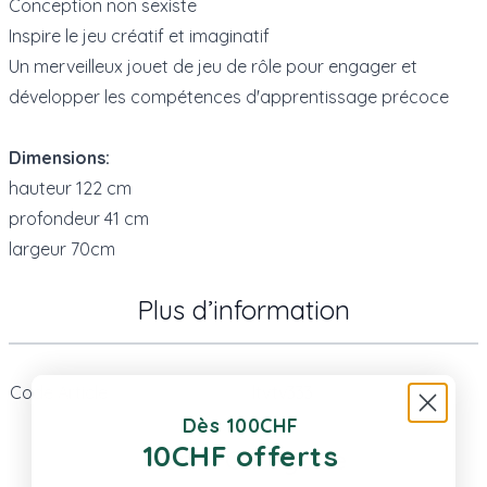
Conception non sexiste
Inspire le jeu créatif et imaginatif
Un merveilleux jouet de jeu de rôle pour engager et
développer les compétences d'apprentissage précoce
Dimensions:
hauteur 122 cm
profondeur 41 cm
largeur 70cm
Plus d’information
Code Article
ltvtv333
Dès 100CHF
10CHF offerts
Même Catégorie