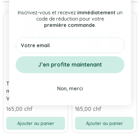
Inscrivez-vous et recevez
immédiatement
un
Press to skip carousel
code de réduction pour votre
première commande
.
Email
J’en profite maintenant
Théâtre de
Théâtre de
Non, merci
marionnettes pliable,
marionnettes pliable,
Vilac, Idée Cadeau Noel
Les Contes Vilac, Idée
dès 3 ans
Cadeau Noel dès 3 ans
165,00 chf
165,00 chf
Ajouter au panier
Ajouter au panier