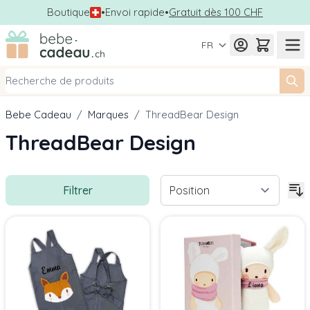
Boutique
•
Envoi rapide
•
Gratuit dès 100 CHF
Allez au contenu
FR
Bebe Cadeau
/
Marques
/
ThreadBear Design
ThreadBear Design
Filtrer