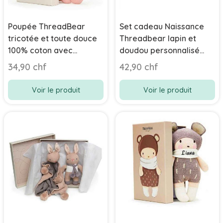
Poupée ThreadBear
Set cadeau Naissance
tricotée et toute douce
Threadbear lapin et
100% coton avec
doudou personnalisé
prénom bébé en
beige
34,90 chf
42,90 chf
broderie
Voir le produit
Voir le produit