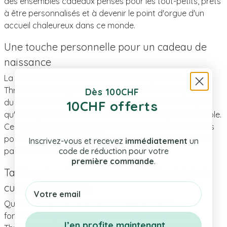
des ensembles cadeaux pensés pour les tout-petits, prêts
à être personnalisés et à devenir le point d'orgue d'un
accueil chaleureux dans ce monde.
Une touche personnelle pour un cadeau de
naissance
La personnalisation est au cœur de l'expérience
ThreadBear Design. En choisissant de broder le prénom
Dès 100CHF
du nouveau-né sur
l'un de ces coffrets,
vous offrez plus
10CHF offerts
qu'un simple cadeau : vous créez un lien unique et durable.
Ces
coffrets de naissance
sont méticuleusement choisis
pour leur qualité et leur capacité à toucher le cœur des
Inscrivez-vous et recevez
immédiatement
un
code de réduction pour votre
parents et de leur enfant.
première commande
.
Tabliers de cuisine enfant en lin : Le plaisir de
Email
cuisiner avec style
Quand il s'agit de fusionner l'amusement et la
fonctionnalité, les
tabliers
de cuisine pour enfants
J’en profite maintenant