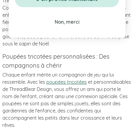
ThreadBear Design s'avèrent être un choix impeccable.
Conçus en lin résistant et facile à nettoyer, ils invitent les
enfants à découvrir les joies de la cuisine tout en arborant
Non, merci
fièrement leur prénom. C'est l'idée cadeau par excellence
pour éveiller les papilles et la créativité des jeunes
gourmets, idéale pour un anniversaire ou comme surprise
sous le sapin de Noël.
Poupées tricotées personnalisées : Des
compagnons à chérir
Chaque enfant mérite un compagnon de jeu qui lui
ressemble. Avec les
poupées tricotées
et personnalisables
de ThreadBear Design, vous offrez un ami qui porte le
nom de l'enfant, créant ainsi une connexion spéciale. Ces
poupées ne sont pas de simples jouets, elles sont des
gardiennes de l'enfance, des confidentes qui
accompagnent les petits dans leur croissance et leurs
rêves.