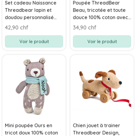
Set cadeau Naissance
Poupée ThreadBear
Threadbear lapin et
Beau, tricotée et toute
doudou personnalisé
douce 100% coton avec
taupe
prénom bébé en
42,90 chf
34,90 chf
broderie
Voir le produit
Voir le produit
Mini poupée Ours en
Chien jouet à trainer
tricot doux 100% coton
Threadbear Design,