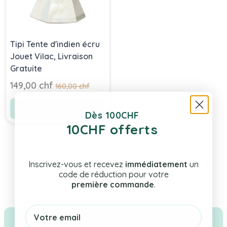
Tipi Tente d'indien écru
Jouet Vilac, Livraison
Gratuite
Prix Spécial
149,00 chf
Prix normal
160,00 chf
Ajouter au panier
Dès 100CHF
10CHF offerts
Inscrivez-vous et recevez
immédiatement
un
code de réduction pour votre
première commande
.
Email
Livraison rapide & gratuite