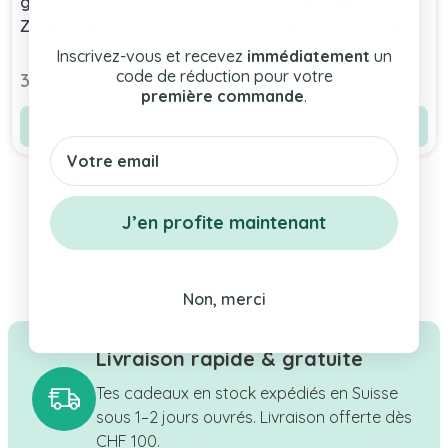
graver Miffy Transport
personnalisables
Zilverstad
Animaux domestiques
Zilverstad
Inscrivez-vous et recevez
immédiatement
un
code de réduction pour votre
37,90 chf
37,90 chf
première commande
.
Voir le produit
Voir le produit
Email
J’en profite maintenant
Non, merci
Livraison rapide & gratuite
Tes cadeaux en stock expédiés en Suisse
sous 1–2 jours ouvrés. Livraison offerte dès
CHF 100.