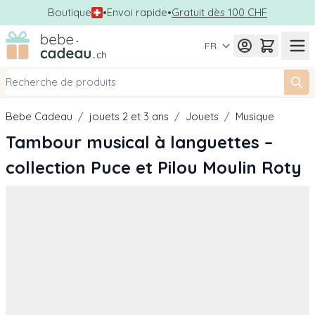
Boutique
•
Envoi rapide
•
Gratuit dès 100 CHF
Allez au contenu
FR
Bebe Cadeau
/
jouets 2 et 3 ans
/
Jouets
/
Musique
Tambour musical à languettes –
collection Puce et Pilou Moulin Roty