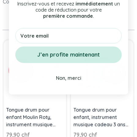
Code Article
D-6624-45.684078
Inscrivez-vous et recevez
immédiatement
un
code de réduction pour votre
première commande
.
Même Marque
Email
Press to skip carousel
J’en profite maintenant
Non, merci
Tongue drum pour
Tongue drum pour
enfant Moulin Roty,
enfant, instrument
instrument musique
musique cadeau 3 ans
rouge
Moulin Roty
79,90 chf
79,90 chf