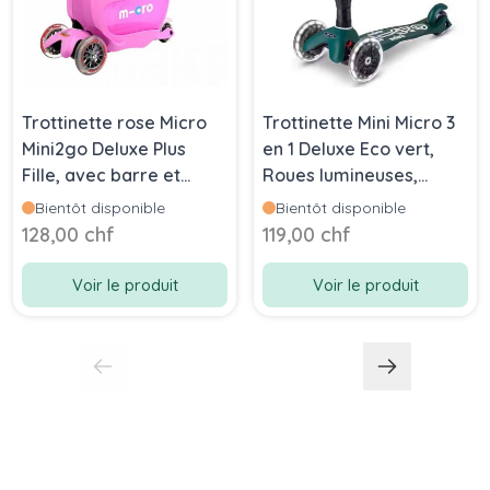
Trottinette rose Micro
Trottinette Mini Micro 3
Mini2go Deluxe Plus
en 1 Deluxe Eco vert,
Fille, avec barre et
Roues lumineuses,
espace rangement,
Livraison Gratuite
Bientôt disponible
Bientôt disponible
Livraison Gratuite,
128,00 chf
119,00 chf
Boutique en Suisse
Voir le produit
Voir le produit