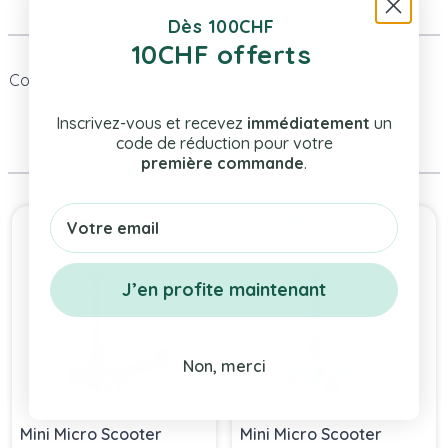
Plus d’information
Dès 100CHF
10CHF offerts
Code Article
D-5806
Inscrivez-vous et recevez
immédiatement
un
Même Catégorie
code de réduction pour votre
première commande
.
Press to skip carousel
Email
J’en profite maintenant
Non, merci
Mini Micro Scooter
Mini Micro Scooter