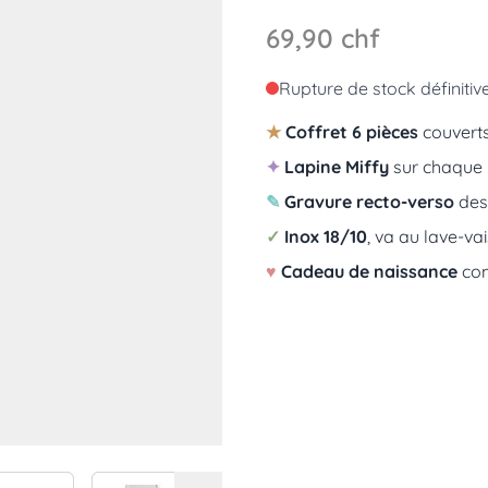
69,90 chf
Rupture de stock définitiv
★
Coffret 6 pièces
couverts
✦
Lapine Miffy
sur chaque 
✎
Gravure recto-verso
des
✓
Inox 18/10
, va au lave-vai
♥
Cadeau de naissance
com
r image
View larger image
View larger image
View larger image