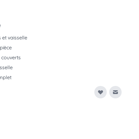
e
 et vaisselle
pièce
 couverts
sselle
plet
Envoyer à