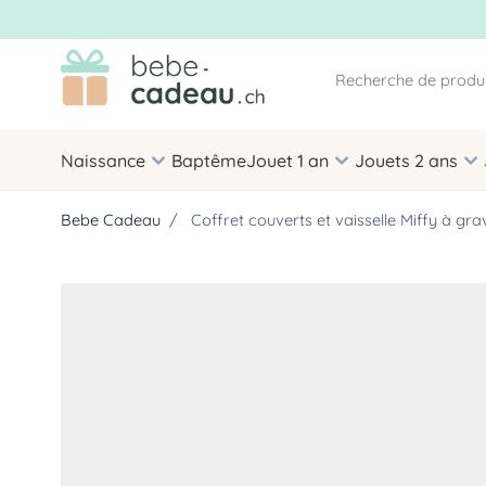
Allez au contenu
Naissance
Baptême
Jouet 1 an
Jouets 2 ans
Bebe Cadeau
/
Coffret couverts et vaisselle Miffy à grav