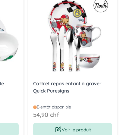
le
Coffret repas enfant à graver
Cou
Quick Puresigns
Par
Bientôt disponible
54,90 chf
19,
Voir le produit