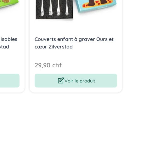
isables
Couverts enfant à graver Ours et
Cof
stad
cœur Zilverstad
per
Zil
29,90 chf
37
Voir le produit