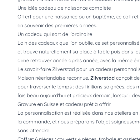
Une idée cadeau de naissance complète
Offert pour une naissance ou un baptême, ce coffret Mi
en souvenir des premières années.
Un cadeau qui sort de l'ordinaire
Loin des cadeaux que l'on oublie, ce set personnalis
et trouve naturellement sa place à table puis dans les s
aime retrouver année après année, avec la même émo
Le savoir-faire Zilverstad pour un cadeau personnali
Maison néerlandaise reconnue,
Zilverstad
conçoit de
pour traverser le temps : des finitions soignées, des m
fois beau aujourd'hui et précieux demain, lorsqu'il de
Gravure en Suisse et cadeau prêt à offrir
La personnalisation est réalisée dans nos ateliers en 
la commande, et nous préparons l'objet soigneusement
sans attendre.
Coffret 6 pièces : couverts 4 pièces, timbale et assiett