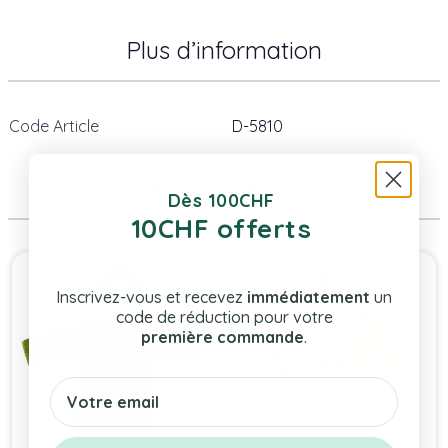
Plus d’information
Code Article
D-5810
Même Catégorie
Dès 100CHF
10CHF offerts
Press to skip carousel
Inscrivez-vous et recevez
immédiatement
un
code de réduction pour votre
première commande
.
Email