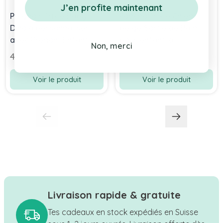
J’en profite maintenant
Peignoir Trixie Baby
Poncho Trixie Chien
Dino à personnaliser
beige Sortie de Bain
avec Prénom Enfant,
pour enfant, à
Non, merci
Taille 1-2 ans
personnaliser
49,90 chf
45,90 chf
Voir le produit
Voir le produit
Livraison rapide & gratuite
Tes cadeaux en stock expédiés en Suisse