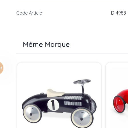
Code Article
D-4988-
Même Marque
Press to skip carousel