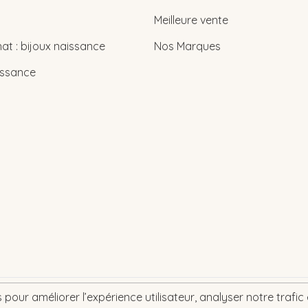
Meilleure vente
at : bijoux naissance
Nos Marques
issance
pour améliorer l’expérience utilisateur, analyser notre trafic e
2026 © bebe-cadeau.ch | baby-geschenk.ch