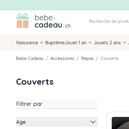
Allez au contenu
Naissance
Baptême
Jouet 1 an
Jouets 2 ans
Bebe Cadeau
/
Accessoires
/
Repas
/
Couverts
Couverts
Filtrer par
Skip to product list
Age