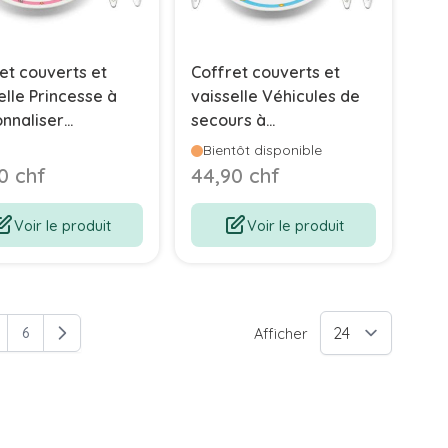
et couverts et
Coffret couverts et
elle Princesse à
vaisselle Véhicules de
nnaliser
secours à
rstad
personnaliser,
Bientôt disponible
Zilverstad
0 chf
44,90 chf
Voir le produit
Voir le produit
6
Afficher
ement la page
age
Page