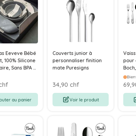
as Eeveve Bébé
Couverts junior à
Vaiss
t, 100% Silicone
personnaliser finition
pour 
aire, Sans BPA ni
mate Puresigns
Boch,
es, gris graphite
pièce
Bien
garan
chf
34,90 chf
69,9
outer au panier
Voir le produit