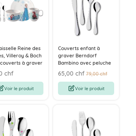
aisselle Reine des
Couverts enfant à
s, Villeroy & Boch
graver Berndorf
couverts à graver
Bambino avec peluche
Prix Spécial
0 chf
65,00 chf
Prix normal
79,00 chf
Voir le produit
Voir le produit