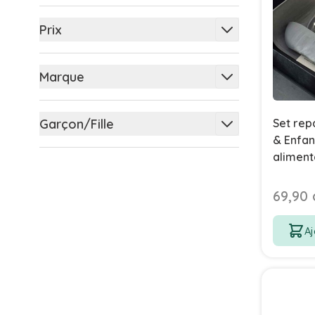
filter
Prix
filter
Marque
filter
Garçon/Fille
Set rep
& Enfan
filter
aliment
phtalat
69,90 
Aj