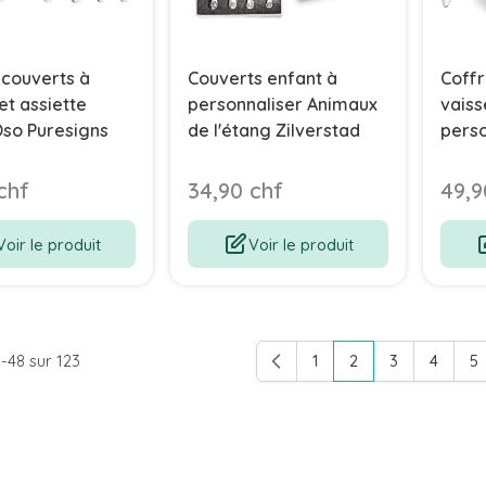
 couverts à
Couverts enfant à
Coffr
et assiette
personnaliser Animaux
vaiss
so Puresigns
de l'étang Zilverstad
perso
Zilve
chf
34,90 chf
49,9
Voir le produit
Voir le produit
5
-
48
sur
123
1
2
3
4
5
Page
Vous lisez actuell
Page
Page
P