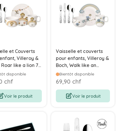
elle et Couverts
Vaisselle et couverts
enfant, Villeroy &
pour enfants, Villeroy &
 Roar like a lion 7
Boch, Walk like an
s, 2 années de
Elephant 7 pièces,
tôt disponible
Bientôt disponible
tie
garantie 2 ans
0 chf
69,90 chf
Voir le produit
Voir le produit