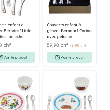
rts enfant à
Couverts enfant à
r Berndorf Little
graver Berndorf Carino
ies, peluche
avec peluche
Prix Spécial
0 chf
59,90 chf
Prix normal
79,90 chf
Voir le produit
Voir le produit