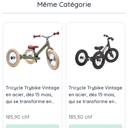
Même Catégorie
Press to skip carousel
Tricycle Trybike Vintage
Tricycle Trybike Vintage
en acier, dès 15 mois,
en acier, dès 15 mois,
qui se transforme en
qui se transforme en
draisienne 2 roues 12
draisienne 2 roues 12
pouces, vert
pouces, noir
185,90 chf
185,90 chf