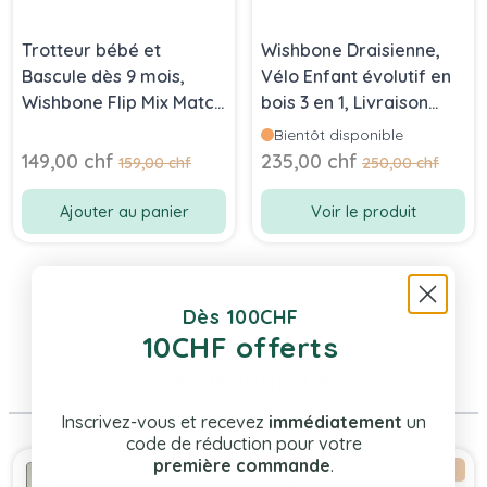
Trotteur bébé et
Wishbone Draisienne,
Bascule dès 9 mois,
Vélo Enfant évolutif en
Wishbone Flip Mix Match
bois 3 en 1, Livraison
à roulettes, en bois
Gratuite
Bientôt disponible
(vert-rose-bleu)
Prix Spécial
Prix Spécial
149,00 chf
235,00 chf
Prix normal
Prix normal
159,00 chf
250,00 chf
Ajouter au panier
Voir le produit
Dès 100CHF
10CHF offerts
Même Marque
Inscrivez-vous et recevez
immédiatement
un
code de réduction pour votre
Press to skip carousel
première commande
.