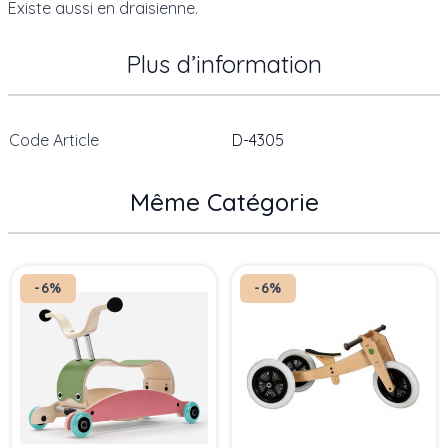
Existe aussi en
draisienne
.
Plus d’information
Code Article
D-4305
Même Catégorie
Press to skip carousel
-6%
-6%