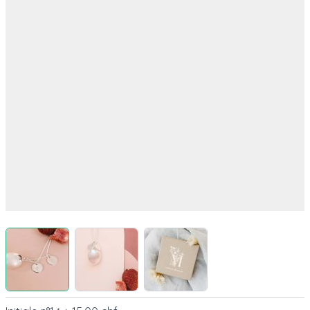
View larger image
View larger image
View larger image