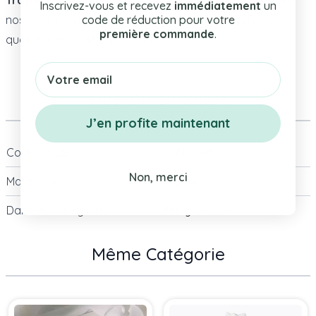
Inscrivez-vous et recevez
immédiatement
un
nos ateliers suisses, garantissant une précision et une
code de réduction pour votre
première commande
.
qualité artisanale supérieure.
Email
Plus d’information
J’en profite maintenant
Code Article
D-6130-452
Non, merci
Matériaux
Argent
Dans les catégories
Baby Shower
Même Catégorie
Press to skip carousel