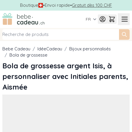
Boutique
•
Envoi rapide
•
Gratuit dès 100 CHF
Allez au contenu
FR
Bebe Cadeau
/
IdéeCadeau
/
Bijoux personnalisés
/
Bola de grossesse
Bola de grossesse argent Isis, à
personnaliser avec Initiales parents,
Aismée