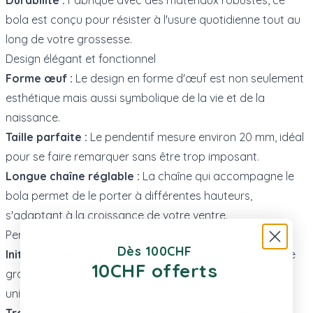
bola est conçu pour résister à l'usure quotidienne tout au
long de votre grossesse.
Design élégant et fonctionnel
Forme œuf :
Le design en forme d'œuf est non seulement
esthétique mais aussi symbolique de la vie et de la
naissance.
Taille parfaite :
Le pendentif mesure environ 20 mm, idéal
pour se faire remarquer sans être trop imposant.
Longue chaîne réglable :
La chaîne qui accompagne le
bola permet de le porter à différentes hauteurs,
s'adaptant à la croissance de votre ventre.
Personnalisation suisse
Dès 100CHF
Initiales gravées :
Les initiales des parents peuvent être
10CHF offerts
gravées sur le bola, ajoutant une touche personnelle et
unique.
Travail artisanal :
La personnalisation est réalisée dans