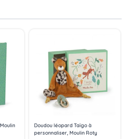
 Moulin
Doudou léopard Taïgo à
Dou
personnaliser, Moulin Roty
per