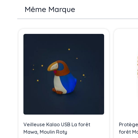
Même Marque
Press to skip carousel
Veilleuse Kalao USB La forêt
Protège
Mawa, Moulin Roty
forêt M