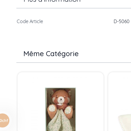
Code Article
D-5060
Même Catégorie
Press to skip carousel