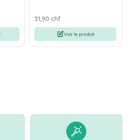
31,90 chf
31,
r
Voir le produit