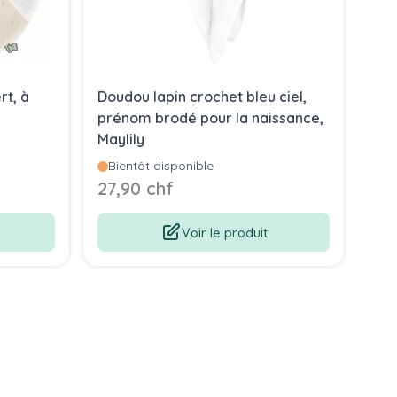
t, à
Doudou lapin crochet bleu ciel,
Dou
prénom brodé pour la naissance,
cad
Maylily
mou
Bientôt disponible
27,90 chf
27
Voir le produit