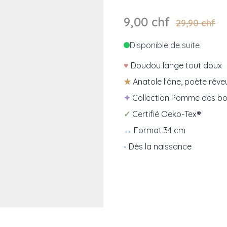
9,00 chf
29,90 chf
Disponible de suite
♥
Doudou lange tout doux
★
Anatole l'âne, poète rêve
✦
Collection Pomme des bo
✓
Certifié Oeko-Tex®
↔
Format 34 cm
◦
Dès la naissance
e