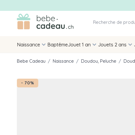
Allez au contenu
Naissance
Baptême
Jouet 1 an
Jouets 2 ans
Bebe Cadeau
/
Naissance
/
Doudou, Peluche
/
Doud
- 70%