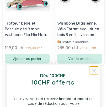
Trotteur bébé et
Wishbone Draisienne,
Bascule dès 9 mois,
Vélo Enfant évolutif en
Wishbone Flip Mix Match
bois 3 en 1, Livraison
à roulettes, en bois
Gratuite
Bientôt disponible
(vert-rose-bleu)
Prix Spécial
Prix Spécial
149,00 chf
235,00 chf
Prix normal
Prix normal
159,00 chf
250,00 chf
Ajouter au panier
Voir le produit
Dès 100CHF
10CHF offerts
Même Marque
Inscrivez-vous et recevez
immédiatement
un
code de réduction pour votre