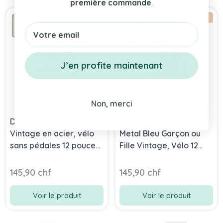
première commande
.
Press to skip carousel
Email
J’en profite maintenant
Non, merci
Draisienne Trybike
Draisienne Trybike
Vintage en acier, vélo
Metal Bleu Garçon ou
sans pédales 12 pouces
Fille Vintage, Vélo 12
vert, Livraison Gratuite,
pouces sans pédale
Boutique Suisse
145,90 chf
145,90 chf
Voir le produit
Voir le produit