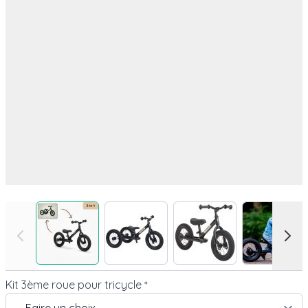
View larger image
View larger image
View larger image
View l
Kit 3ème roue pour tricycle
*