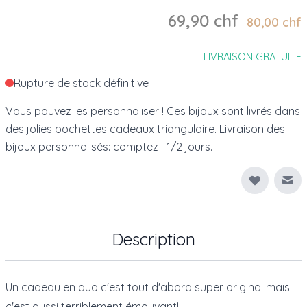
69,90 chf
80,00 chf
LIVRAISON GRATUITE
Rupture de stock définitive
Vous pouvez les personnaliser ! Ces bijoux sont livrés dans
des jolies pochettes cadeaux triangulaire. Livraison des
bijoux personnalisés: comptez +1/2 jours.
Env
Description
Un cadeau en duo
c'est tout d'abord super original mais
c'est aussi terriblement émouvant!