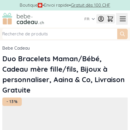
Boutique
•
Envoi rapide
•
Gratuit dès 100 CHF
Allez au contenu
FR
Bebe Cadeau
Duo Bracelets Maman/Bébé,
Cadeau mère fille/fils, Bijoux à
personnaliser, Aaina & Co, Livraison
Gratuite
- 13%