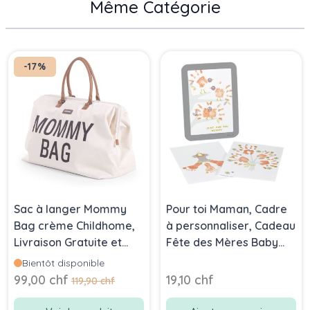
Même Catégorie
Press to skip carousel
-17%
Sac à langer Mommy
Pour toi Maman, Cadre
Bag crème Childhome,
à personnaliser, Cadeau
Livraison Gratuite et
Fête des Mères Baby
Rapide , Shop Suisse
Art
Bientôt disponible
Prix Spécial
99,00 chf
19,10 chf
Prix normal
119,90 chf