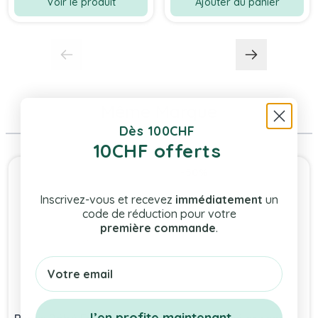
Voir le produit
Ajouter au panier
Même Marque
Dès 100CHF
10CHF offerts
Press to skip carousel
-50%
Inscrivez-vous et recevez
immédiatement
un
code de réduction pour votre
première commande
.
Email
J’en profite maintenant