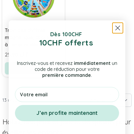
Train des chiffres
Dès 100CHF
magnétique, apprendre
10CHF offerts
à compter dès 2 ans,
Haba
25,90 chf
Inscrivez-vous et recevez
immédiatement
un
Ajouter au panier
code de réduction pour votre
première commande
.
Email
13
articles
Afficher
J’en profite maintenant
Haba, des jeux et jouets de qualité pour
éveiller les enfants