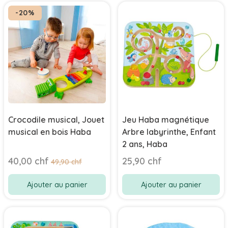
-20%
Crocodile musical, Jouet
Jeu Haba magnétique
musical en bois Haba
Arbre labyrinthe, Enfant
2 ans, Haba
Prix Spécial
40,00 chf
25,90 chf
Prix normal
49,90 chf
Ajouter au panier
Ajouter au panier