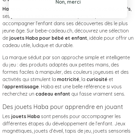
Non, merci
Haba
est une marque appréciée pour ses
jeux éducatifs
,
ses
jouets en bois
et ses articles pensés pour
accompagner l’enfant dans ses découvertes dès le plus
jeune âge. Sur bebe-cadeau.ch, découvrez une sélection
de
jouets Haba pour bébé et enfant
, idéale pour offrir un
cadeau utile, ludique et durable.
La marque séduit par son approche simple et intelligente
du jeu : des produits adaptés aux petites mains, des
formes faciles à manipuler, des couleurs joyeuses et des
activités qui stimulent la
motricité
, la
curiosité
et
l’
apprentissage
. Haba est une belle référence si vous
recherchez un
cadeau enfant
qui fasse vraiment sens.
Des jouets Haba pour apprendre en jouant
Les
jouets Haba
sont pensés pour accompagner les
différentes étapes du développement de l’enfant. Jeux
magnétiques, jouets d’éveil, tapis de jeu, jouets sensoriels