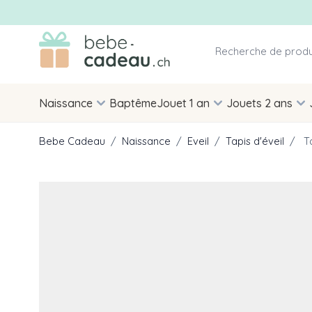
Allez au contenu
Naissance
Baptême
Jouet 1 an
Jouets 2 ans
Bebe Cadeau
/
Naissance
/
Eveil
/
Tapis d'éveil
/
T