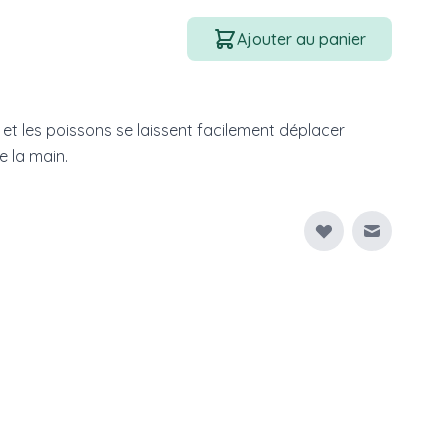
Quantité
Ajouter au panier
 et les poissons se laissent facilement déplacer
e la main.
Envoyer à