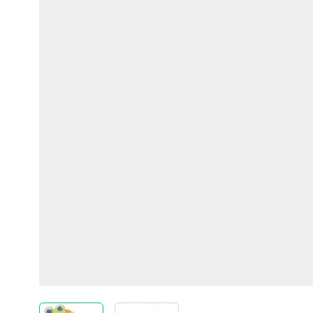
View larger image
View larger image