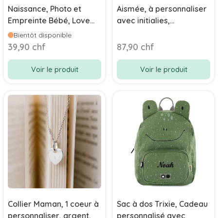
Naissance, Photo et
Aismée, à personnaliser
Empreinte Bébé, Love
avec initialies,
you to the moon & back,
Aphrodite, or jaune
Bientôt disponible
100% sur pour bébé,
39,90 chf
87,90 chf
Pearhead
Voir le produit
Voir le produit
Collier Maman, 1 coeur à
Sac à dos Trixie, Cadeau
personnaliser, argent,
personnalisé avec