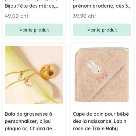
Bijou Fête des mères,
prénom broderie, dès 3
Lola Aismée
ans, Grenouille
49,00 chf
39,90 chf
Voir le produit
Voir le produit
Bola de grossesse à
Cape de bain pour bébé
personnaliser, bijou
dès la naissance, Lapin
plaqué or, Chiara de
rose de Trixie Baby
Aismée