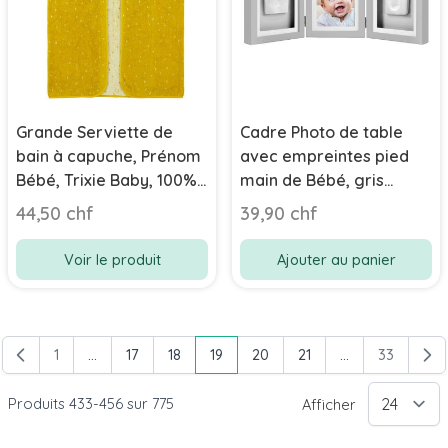
Grande Serviette de
Cadre Photo de table
bain à capuche, Prénom
avec empreintes pied
Bébé, Trixie Baby, 100%
main de Bébé, gris
coton bio, 70 x 130 cm,
Pearhead
44,50 chf
39,90 chf
Lion
Voir le produit
Ajouter au panier
1
...
17
18
19
20
21
...
33
Page
Page
Page
Vous lisez actuellement la page
Page
Page
Page
Produits
433
-
456
sur
775
Afficher