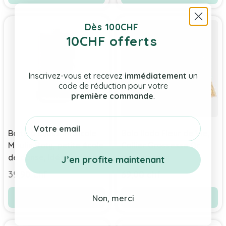
Dès 100CHF
10CHF offerts
Inscrivez-vous et recevez
immédiatement
un
code de réduction pour votre
première commande
.
Email
Boîte à bijoux musicale
Bola Ilado Fleur de Vie,
Moulin Roty, petite école
Collier Grossesse Or
de danse, Idée Cadeau
avec cordon
J’en profite maintenant
Fille 2 ans
39,90 chf
69,00 chf
Ajouter au panier
Voir le produit
Non, merci