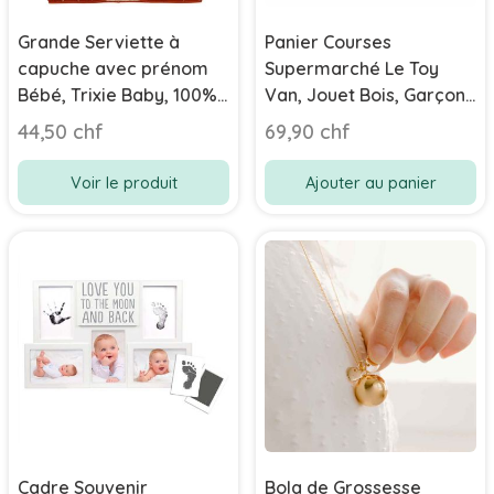
Grande Serviette à
Panier Courses
capuche avec prénom
Supermarché Le Toy
Bébé, Trixie Baby, 100%
Van, Jouet Bois, Garçon
coton éponge
ou Fille dès 2 ans,
44,50 chf
69,90 chf
biologique, 70 x 130 cm,
Boutique Suisse
Singe
Voir le produit
Ajouter au panier
Cadre Souvenir
Bola de Grossesse