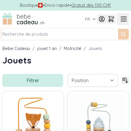
Boutique
•
Envoi rapide
•
Gratuit dès 100 CHF
Allez au contenu
FR
Bebe Cadeau
/
jouet 1 an
/
Motricité
/
Jouets
Jouets
Filtrer