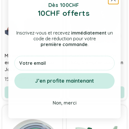
Dès 100CHF
10CHF offerts
Inscrivez-vous et recevez
immédiatement
un
code de réduction pour votre
première commande
.
Maison Trixie Baby Jouet
Puzzle animaux Trixie
Email
en Bois Croco, Cadeau
Baby à empiler Jouet en
Jouet personnalisé
bois à personnaliser
avec prénom
Prix Spécial
15,00 chf
24,90 chf
Prix normal
23,90 chf
J’en profite maintenant
Voir le produit
Voir le produit
Non, merci