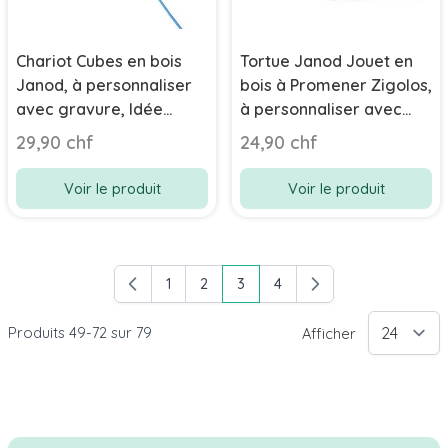
Chariot Cubes en bois
Tortue Janod Jouet en
Janod, à personnaliser
bois à Promener Zigolos,
avec gravure, Idée
à personnaliser avec
Cadeau Naissance
prénom enfant
29,90 chf
24,90 chf
Voir le produit
Voir le produit
1
2
3
4
Page
Page
Vous lisez actuellement la pag
Page
Produits
49
-
72
sur
79
Afficher