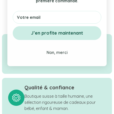
première commande
.
Email
J’en profite maintenant
Livraison rapide & gratuite
Non, merci
Tes cadeaux en stock expédiés en Suisse
sous 1–2 jours ouvrés. Livraison offerte dès
CHF 100.
Qualité & confiance
Boutique suisse à taille humaine, une
sélection rigoureuse de cadeaux pour
bébé, enfant & maman.