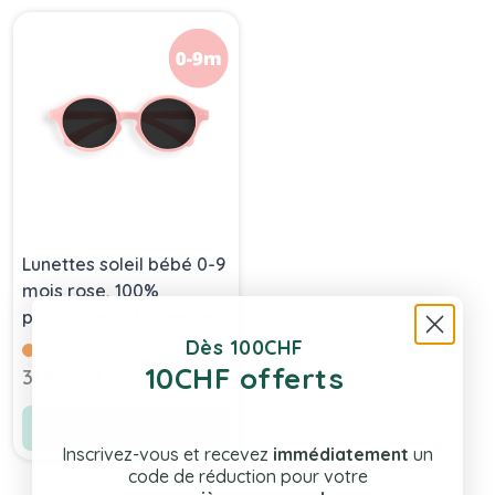
Press to skip carousel
Lunettes soleil bébé 0-9
mois rose, 100%
protection UV et verres
polarisés, Izipizi
Dès 100CHF
Bientôt disponible
10CHF offerts
31,90 chf
Voir le produit
Inscrivez-vous et recevez
immédiatement
un
code de réduction pour votre