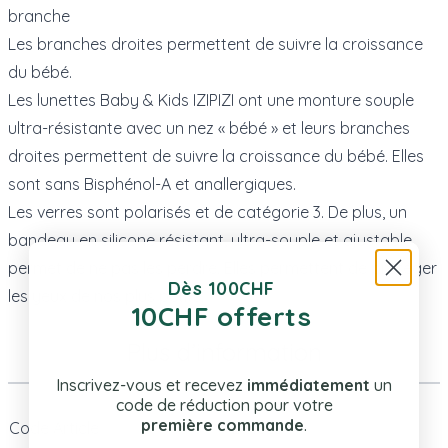
branche
Les branches droites permettent de suivre la croissance
du bébé.
Les lunettes Baby & Kids IZIPIZI ont une monture souple
ultra-résistante avec un nez « bébé » et leurs branches
droites permettent de suivre la croissance du bébé. Elles
sont sans Bisphénol-A et anallergiques.
Les verres sont polarisés et de catégorie 3. De plus, un
bandeau en silicone résistant, ultra-souple et ajustable
permet de ne pas les perdre. Elles permettent de protéger
Dès 100CHF
les yeux de nos plus petits.
10CHF offerts
Plus d’information
Inscrivez-vous et recevez
immédiatement
un
code de réduction pour votre
première commande
.
Code Article
D-4853