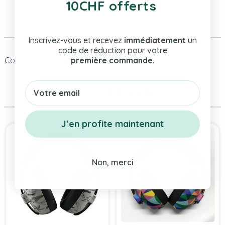
10CHF offerts
Plus d’information
Inscrivez-vous et recevez
immédiatement
un
code de réduction pour votre
Code Article
D-5964
première commande
.
Email
Même Marque
J’en profite maintenant
Press to skip carousel
Non, merci