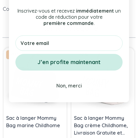
Code Article
BP5128494
Inscrivez-vous et recevez
immédiatement
un
code de réduction pour votre
première commande
.
Même Catégorie
Email
Press to skip carousel
-17%
-17%
J’en profite maintenant
Non, merci
Sac à langer Mommy
Sac à langer Mommy
Bag marine Childhome
Bag crème Childhome,
Livraison Gratuite et