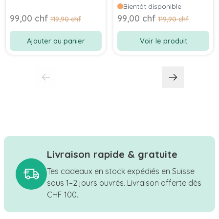
Rapide , Shop Suisse
Bientôt disponible
Prix Spécial
Prix Spécial
99,00 chf
99,00 chf
Prix normal
Prix normal
119,90 chf
119,90 chf
Ajouter au panier
Voir le produit
Livraison rapide & gratuite
Tes cadeaux en stock expédiés en Suisse
sous 1–2 jours ouvrés. Livraison offerte dès
CHF 100.