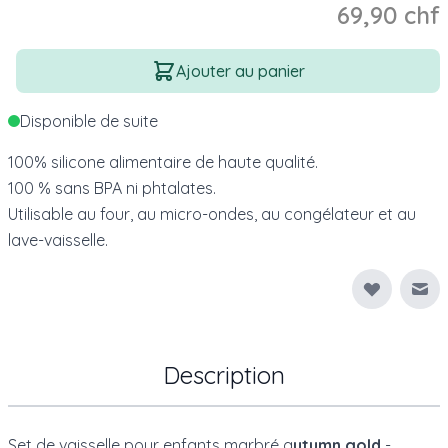
69,90 chf
Quantité
Ajouter au panier
Disponible de suite
100% silicone alimentaire de haute qualité.
100 % sans BPA ni phtalates.
Utilisable au four, au micro-ondes, au congélateur et au
lave-vaisselle.
Env
Description
Set de vaisselle pour enfants marbré a
utumn gold
-