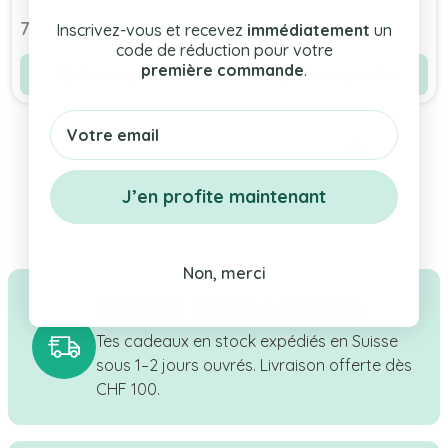
Prix Spécial
70,00 chf
115,90 chf
Prix normal
Inscrivez-vous et recevez
immédiatement
un
135,00 chf
code de réduction pour votre
première commande
.
Ajouter au panier
Ajouter au panier
Email
J’en profite maintenant
Non, merci
Livraison rapide & gratuite
Tes cadeaux en stock expédiés en Suisse
sous 1–2 jours ouvrés. Livraison offerte dès
CHF 100.