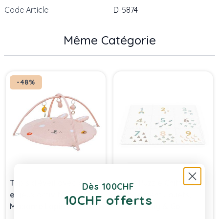
Code Article
D-5874
Même Catégorie
Press to skip carousel
-48%
Tapis d'éveil avec arche
Tapis Puzzle Chiffres &
Dès 100CHF
et jeux activités,
Rangement Jouets,
10CHF offerts
Madame Lapin de Trixie
Eevaa, Play & Go
Baby