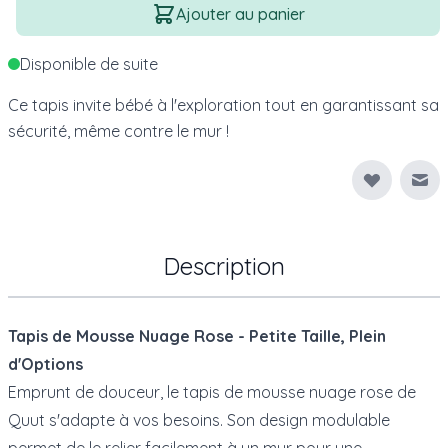
Quantité
Ajouter au panier
Disponible de suite
Ce tapis invite bébé à l'exploration tout en garantissant sa
sécurité, même contre le mur !
Env
Description
Tapis de Mousse Nuage Rose - Petite Taille, Plein
d'Options
Emprunt de douceur, le tapis de mousse nuage rose de
Quut s'adapte à vos besoins. Son design modulable
permet de le relier facilement à un mur pour une