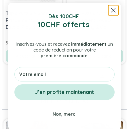
Tapis Puzzle Alphabet &
Tapis Puzzle Chiffres &
Dès 100CHF
Rangement Jouets,
Rangement Jouets,
10CHF offerts
Eevaa, Play & Go
Eevaa, Play & Go
Prix Spécial
95,00 chf
115,90 chf
Prix normal
119,95 chf
Inscrivez-vous et recevez
immédiatement
un
code de réduction pour votre
première commande
.
Ajouter au panier
Ajouter au panier
Email
J’en profite maintenant
Même Marque
Non, merci
Press to skip carousel