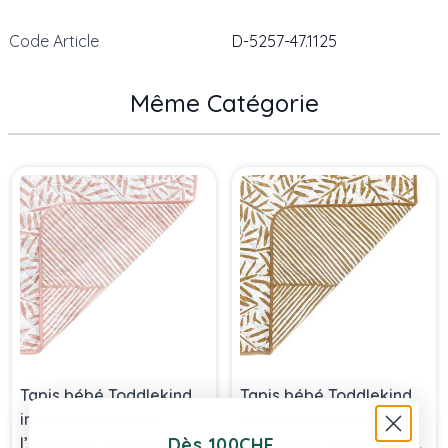
Code Article
D-5257-47.1125
Même Catégorie
Press to skip carousel
Tapis bébé Toddlekind
Tapis bébé Toddlekind
imperméable pour
imperméable pour
l’extérieur, en coton bio,
l’extérieur, en coton bio,
Dès 100CHF