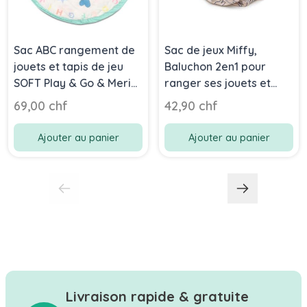
Sac ABC rangement de
Sac de jeux Miffy,
jouets et tapis de jeu
Baluchon 2en1 pour
SOFT Play & Go & Meri
ranger ses jouets et
Meri
jouer, Idée Cadeau Play
69,00 chf
42,90 chf
& Go
Ajouter au panier
Ajouter au panier
Livraison rapide & gratuite