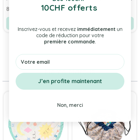
10CHF offerts
Rose Sea Shell
Sand Castle, Livraison
89,00 chf
89,00 chf
Gratuite !
Ajouter au panier
Ajouter au panier
Inscrivez-vous et recevez
immédiatement
un
code de réduction pour votre
première commande
.
Email
Même Marque
J’en profite maintenant
Press to skip carousel
Non, merci