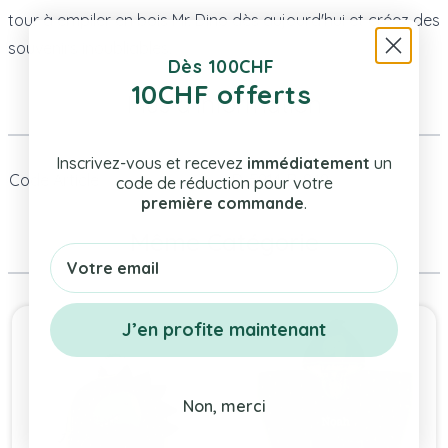
tour à empiler en bois Mr. Dino dès aujourd'hui et créez des
souvenirs inoubliables.
Dès 100CHF
10CHF offerts
Plus d’information
Inscrivez-vous et recevez
immédiatement
un
Code Article
D-5914-B-949
code de réduction pour votre
première commande
.
Même Catégorie
Email
Press to skip carousel
J’en profite maintenant
Non, merci