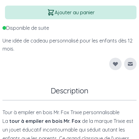
Quantité
Ajouter au panier
Disponible de suite
Une idée de cadeau personnalisé pour les enfants dès 12
mois.
Env
Description
Tour à empiler en bois Mr. Fox Trixie personnalisable
La
tour à empiler en bois Mr. Fox
de la marque
Trixie
est
un jouet éducatif incontournable qui séduit autant les
enfants que les parents. Ce grand classique de l’univers