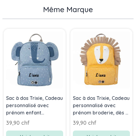
Même Marque
Press to skip carousel
Sac à dos Trixie, Cadeau
Sac à dos Trixie, Cadeau
personnalisé avec
personnalisé avec
prénom enfant
prénom broderie, dès 3
broderie, dès 3 ans,
ans, Lion
39,90 chf
39,90 chf
Elephant