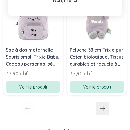
Non, merci
Sac à dos maternelle
Peluche 38 cm Trixie pur
Souris small Trixie Baby,
Coton biologique, Tissus
Cadeau personnalisé
durables et recyclé à
avec prénom ou
100%, dès la naissance,
37,90 chf
35,90 chf
initiales en broderie,
souris
dès 2 ans
Voir le produit
Voir le produit