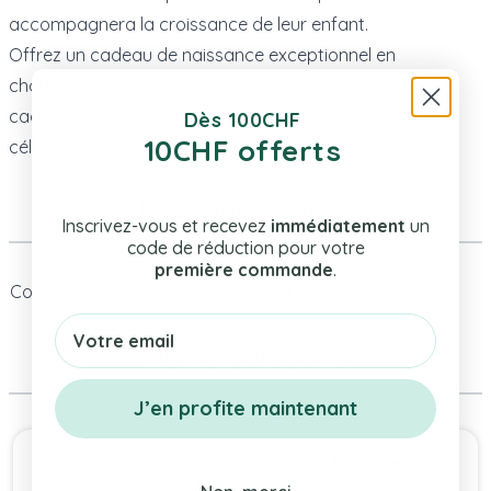
accompagnera la croissance de leur enfant.
Offrez un cadeau de naissance exceptionnel en
choisissant la tour à empiler "Mrs. Mouse" sur bebe-
cadeau.ch. Une pièce unique, conçue avec amour pour
Dès 100CHF
10CHF offerts
célébrer la vie.
Plus d’information
Inscrivez-vous et recevez
immédiatement
un
code de réduction pour votre
première commande
.
Code Article
D-5914-B950
Email
Même Catégorie
J’en profite maintenant
Press to skip carousel