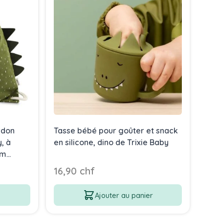
rdon
Tasse bébé pour goûter et snack
Set
, à
en silicone, dino de Trixie Baby
sil
om
16,90 chf
16,
Ajouter au panier