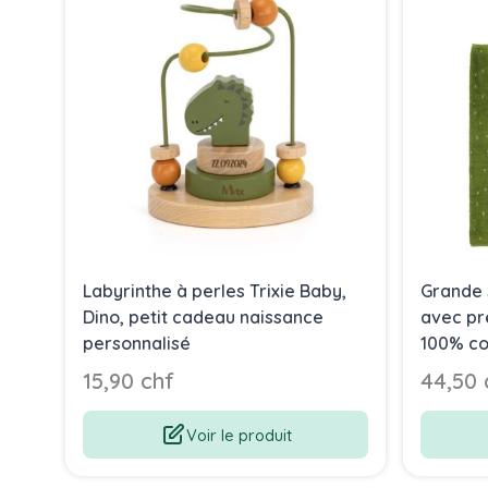
Labyrinthe à perles Trixie Baby,
Grande 
Dino, petit cadeau naissance
avec pr
personnalisé
100% co
70 x 13
15,90 chf
44,50 
Voir le produit