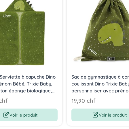
Serviette à capuche Dino
Sac de gymnastique à co
énom Bébé, Trixie Baby,
coulissant Dino Trixie Baby
ton éponge biologique,
personnaliser avec prén
0 cm
enfant
chf
19,90 chf
Voir le produit
Voir le produit