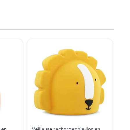
y en
Veilleuse rechargeable lion en