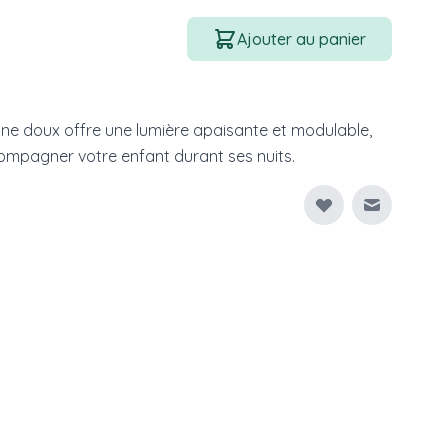
Quantité
Ajouter au panier
icone doux offre une lumière apaisante et modulable,
compagner votre enfant durant ses nuits.
Envoyer à