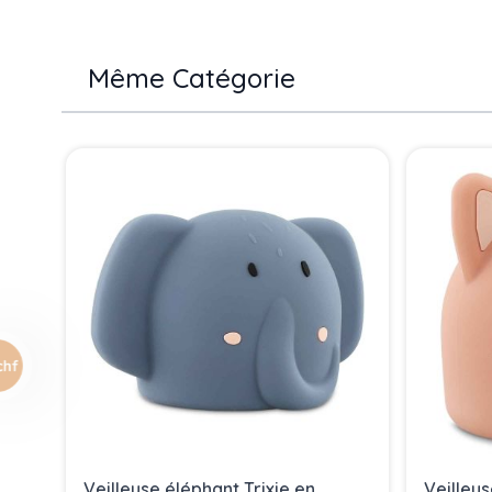
Même Catégorie
Press to skip carousel
Veilleuse éléphant Trixie en
Veilleus