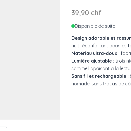
39,90 chf
Disponible de suite
Design adorable et rassur
nuit réconfortant pour les t
Matériau ultra-doux :
fabri
Lumière ajustable :
trois n
sommeil apaisant à la lectur
Sans fil et rechargeable :
b
nomade, sans tracas de câ
e
ew larger image