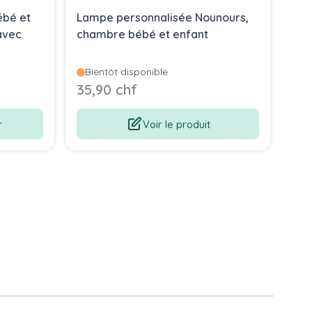
ébé et
Lampe personnalisée Nounours,
Lam
avec
chambre bébé et enfant
béb
Bientôt disponible
35,90 chf
35
r
Voir le produit