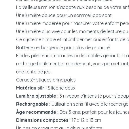
La veilleuse mr. lion s’adapte aux besoins de votre e
Une lumière douce pour un sommeil apaisant
Une lumière modérée pour rassurer votre enfant pend
Une lumière plus vive pour les moments de lecture ou
Ce système simple et intuitif permet aux enfants de
Batterie rechargeable pour plus de praticité
Fini les piles encombrantes ou les câbles gênants ! La 
recharge facilement et rapidement, vous permettant d
une tente de jeu.
Caractéristiques principales
Matériau sûr :
Silicone doux
Lumière ajustable :
3 niveaux d’intensité pour s’adapt
Rechargeable :
Utilisation sans fil avec pile recharg
Âge recommandé :
Dès 3 ans, parfait pour les jeune
Dimensions compactes :
17 x 12 x 13 cm
Un design craquant qui plaît aux enfants